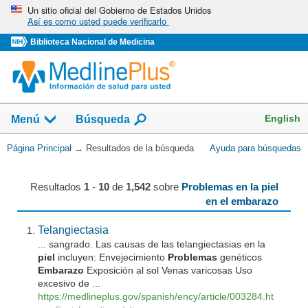
Omita
Un sitio oficial del Gobierno de Estados Unidos
Así es como usted puede verificarlo
y
vaya
Biblioteca Nacional de Medicina
al
Contenido
English
Menú
Búsqueda
Usted
Página Principal
→
Resultados de la búsqueda
Ayuda para búsquedas
esta
aquí:
Resultados
1
-
10
de
1,542
sobre
Problemas en la piel
en el embarazo
Telangiectasia
... sangrado. Las causas de las telangiectasias en la
piel
incluyen: Envejecimiento
Problemas
genéticos
Embarazo
Exposición al sol Venas varicosas Uso
excesivo de ...
https://medlineplus.gov/spanish/ency/article/003284.ht