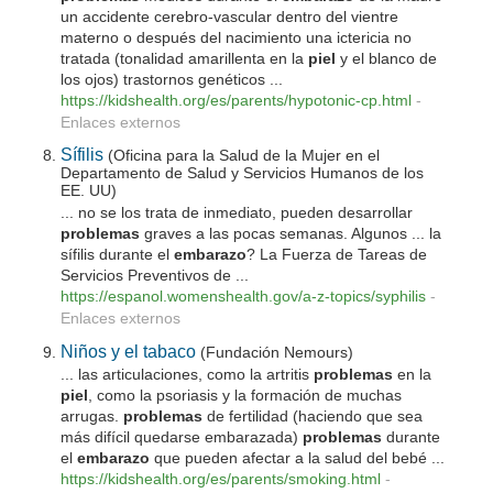
un accidente cerebro-vascular dentro del vientre
materno o después del nacimiento una ictericia no
tratada (tonalidad amarillenta en la
piel
y el blanco de
los ojos) trastornos genéticos ...
https://kidshealth.org/es/parents/hypotonic-cp.html
-
Enlaces externos
Sífilis
(Oficina para la Salud de la Mujer en el
Departamento de Salud y Servicios Humanos de los
EE. UU)
... no se los trata de inmediato, pueden desarrollar
problemas
graves a las pocas semanas. Algunos ... la
sífilis durante el
embarazo
? La Fuerza de Tareas de
Servicios Preventivos de ...
https://espanol.womenshealth.gov/a-z-topics/syphilis
-
Enlaces externos
Niños y el tabaco
(Fundación Nemours)
... las articulaciones, como la artritis
problemas
en la
piel
, como la psoriasis y la formación de muchas
arrugas.
problemas
de fertilidad (haciendo que sea
más difícil quedarse embarazada)
problemas
durante
el
embarazo
que pueden afectar a la salud del bebé ...
https://kidshealth.org/es/parents/smoking.html
-