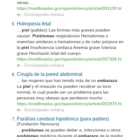
venas ...
https://medlineplus.gov/spanish/ency/article/001109.ht
m
-
Enciclopedia médica
Hidropesía fetal
...
piel
(palidez) Las formas más graves pueden
causar:
Problemas
respiratorios Hematomas o
manchas similares a hematomas y de color púrpura en
la
piel
Insuficiencia cardíaca Anemia grave Ictericia
grave Hinchazón total del cuerpo
https://medlineplus.gov/spanish/ency/article/007308.ht
m
-
Enciclopedia médica
Cirugía de la pared abdominal
... las mujeres que han tenido más de un
embarazo
.
La
piel
y el músculo no pueden recobrar su tono
normal, lo cual puede ser un problema para las
personas muy obesas que perdieron mucho ...
https://medlineplus.gov/spanish/ency/article/002978.ht
m
-
Enciclopedia médica
Parálisis cerebral hipotónica (para padres)
(Fundación Nemours)
...
problemas
se pueden deber a: infecciones u otros
problemas
médicos durante el
embarazo
de la madre