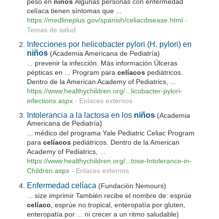
peso en
niños
Algunas personas con enfermedad
celíaca tienen síntomas que ...
https://medlineplus.gov/spanish/celiacdisease.html
-
Temas de salud
Infecciones por helicobacter pylori (H. pylori) en
niños
(Academia Americana de Pediatría)
... prevenir la infección. Más información Úlceras
pépticas en ... Program para
celíacos
pediátricos.
Dentro de la American Academy of Pediatrics, ...
https://www.healthychildren.org/...licobacter-pylori-
infections.aspx
-
Enlaces externos
Intolerancia a la lactosa en los
niños
(Academia
Americana de Pediatría)
... médico del programa Yale Pediatric Celiac Program
para
celíacos
pediátricos. Dentro de la American
Academy of Pediatrics, ...
https://www.healthychildren.org/...tose-Intolerance-in-
Children.aspx
-
Enlaces externos
Enfermedad celíaca
(Fundación Nemours)
... size imprimir También recibe el nombre de: esprúe
celíaco
, esprúe no tropical, enteropatía por gluten,
enteropatía por ... ni crecer a un ritmo saludable)