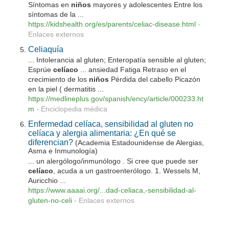
Síntomas en
niños
mayores y adolescentes Entre los
síntomas de la ...
https://kidshealth.org/es/parents/celiac-disease.html
-
Enlaces externos
Celiaquía
... Intolerancia al gluten; Enteropatía sensible al gluten;
Esprúe
celíaco
... ansiedad Fatiga Retraso en el
crecimiento de los
niños
Pérdida del cabello Picazón
en la piel ( dermatitis ...
https://medlineplus.gov/spanish/ency/article/000233.ht
m
-
Enciclopedia médica
Enfermedad celíaca, sensibilidad al gluten no
celíaca y alergia alimentaria: ¿En qué se
diferencian?
(Academia Estadounidense de Alergias,
Asma e Inmunología)
... un alergólogo/inmunólogo . Si cree que puede ser
celíaco
, acuda a un gastroenterólogo. 1. Wessels M,
Auricchio ...
https://www.aaaai.org/...dad-celiaca,-sensibilidad-al-
gluten-no-celi
-
Enlaces externos