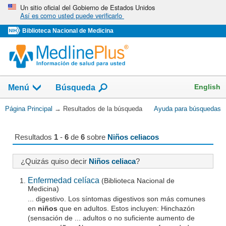
Omita
Un sitio oficial del Gobierno de Estados Unidos
Así es como usted puede verificarlo
y
vaya
Biblioteca Nacional de Medicina
al
Contenido
English
Menú
Búsqueda
Usted
Página Principal
→
Resultados de la búsqueda
Ayuda para búsquedas
esta
aquí:
Resultados
1
-
6
de
6
sobre
Niños celiacos
¿Quizás quiso decir
Niños celiaca
?
Enfermedad celíaca
(Biblioteca Nacional de
Medicina)
... digestivo. Los síntomas digestivos son más comunes
en
niños
que en adultos. Estos incluyen: Hinchazón
(sensación de ... adultos o no suficiente aumento de